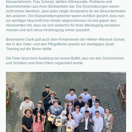
Klassenlehrerin, Frau Scherpf, stellten Höhepunkte, Probleme und
Besonderheiten aus ihren Blickwinkeln dar. Die Einschätzungen waren
nicht immer identisch, aber jeder zeigte Verständnis für die Besonderheiten
des anderen. Die Klassenelternsprecher waren sichtlich gerührt, dass nun
ein wichtiger Abschnitt ihrer Kinder abgeschlossen ist und gaben den
Absolventen mit, dass sie sich weiterhin für ihren Werdegang einsetzen
müssen und sich diese Anstrengung immer auszahlt.
Besonderer Dank galt auch dem Förderverein der Hefner-Alteneck-Schule,
der in den Oster- und den Pfingstferien jeweils ein viertägiges Quali-
Training auf die Beine stellte.
Die Feier fand ihren Ausklang bei einem Buffet, das von den Schülerinnen
und Schülern und ihren Eltern organisiert wurde.