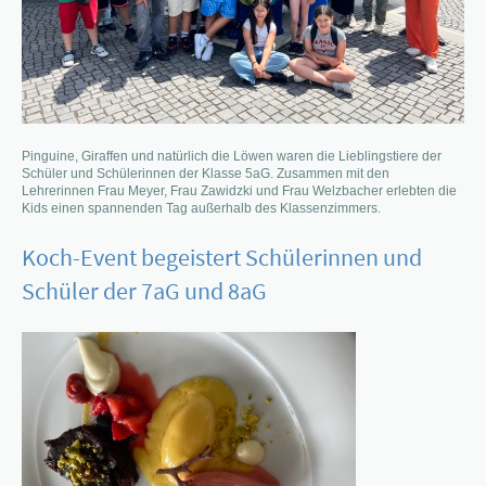
Pinguine, Giraffen und natürlich die Löwen waren die Lieblingstiere der
Schüler und Schülerinnen der Klasse 5aG. Zusammen mit den
Lehrerinnen Frau Meyer, Frau Zawidzki und Frau Welzbacher erlebten die
Kids einen spannenden Tag außerhalb des Klassenzimmers.
Koch-Event begeistert Schülerinnen und
Schüler der 7aG und 8aG