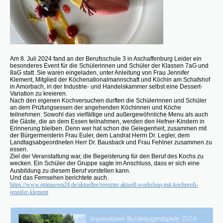
Am 8. Juli 2024 fand an der Berufsschule 3 in Aschaffenburg Leider ein
besonderes Event für die Schülerinnen und Schüler der Klassen 7aG und
8aG statt. Sie waren eingeladen, unter Anleitung von Frau Jennifer
Klement, Mitglied der Köchenationalmannschaft und Köchin am Schafshof
in Amorbach, in der Industrie- und Handelskammer selbst eine Dessert-
Variation zu kreieren.
Nach den eigenen Kochversuchen durften die Schülerinnen und Schüler
an dem Prüfungsessen der angehenden Köchinnen und Köche
teilnehmen. Sowohl das vielfältige und außergewöhnliche Menu als auch
die Gäste, die an dem Essen teilnahmen, werden den Hefner-Kindern in
Erinnerung bleiben. Denn wer hat schon die Gelegenheit, zusammen mit
der Bürgermeisterin Frau Euler, dem Landrat Herrn Dr. Legler, dem
Landtagsabgeordneten Herr Dr. Bausback und Frau Fehlner zusammen zu
essen.
Ziel der Veranstaltung war, die Begeisterung für den Beruf des Kochs zu
wecken
.
Ein Schüler der Gruppe sagte im Anschluss, dass er sich eine
Ausbildung zu diesem Beruf vorstellen kann.
Und das Fernsehen berichtete auch.
https://www.primavera24.de/aktuelles/reporter-aktuell-workshop-mit-kochprofi-
jennifer-klement