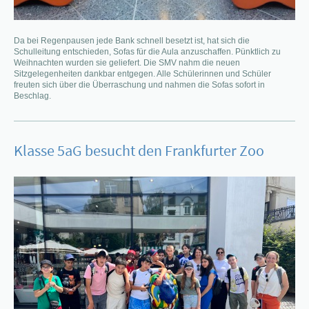
Da bei Regenpausen jede Bank schnell besetzt ist, hat sich die
Schulleitung entschieden, Sofas für die Aula anzuschaffen. Pünktlich zu
Weihnachten wurden sie geliefert. Die SMV nahm die neuen
Sitzgelegenheiten dankbar entgegen. Alle Schülerinnen und Schüler
freuten sich über die Überraschung und nahmen die Sofas sofort in
Beschlag.
Klasse 5aG besucht den Frankfurter Zoo