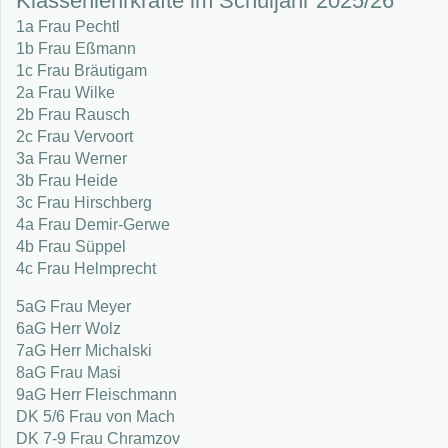
Klassenlehrkräfte im Schuljahr 2025/26
1a Frau Pechtl
1b Frau Eßmann
1c Frau Bräutigam
2a Frau Wilke
2b Frau Rausch
2c Frau Vervoort
3a Frau Werner
3b Frau Heide
3c Frau Hirschberg
4a Frau Demir-Gerwe
4b Frau Süppel
4c Frau Helmprecht
5aG Frau Meyer
6aG Herr Wolz
7aG Herr Michalski
8aG Frau Masi
9aG Herr Fleischmann
DK 5/6 Frau von Mach
DK 7-9 Frau Chramzov